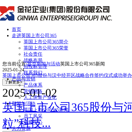
首页
走进英国上市公司365
英国上市公司365简介
英国上市公司365荣誉
社会责任
战略布局
您当前位置:
首页
新闻与活动
英国上市公司365新闻
招投标管理
2025-01-24
联系我们
英国上市公司365股份与汉中经开区战略合作签约仪式成功举办
产品与营销
产品体系
2025-01-02
营销网络
人工虎骨产业化
英国上市公司365股份与河
新闻与活动
英国上市公司365新闻
员工风采
粒”科技...
视频中心
人力资源