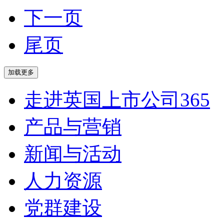
下一页
尾页
走进英国上市公司365
产品与营销
新闻与活动
人力资源
党群建设