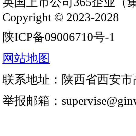
英国上市公司365企业
Copyright © 2023-2028
陕ICP备09006710号-1
网站地图
联系地址：陕西省西安市高
举报邮箱：supervise@ginw