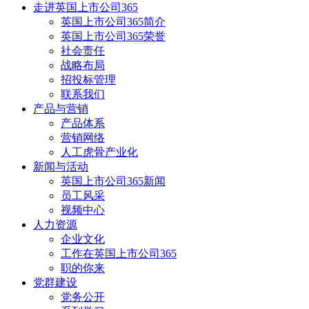
走进英国上市公司365
英国上市公司365简介
英国上市公司365荣誉
社会责任
战略布局
招投标管理
联系我们
产品与营销
产品体系
营销网络
人工虎骨产业化
新闻与活动
英国上市公司365新闻
员工风采
视频中心
人力资源
企业文化
工作在英国上市公司365
职的你来
党群建设
党务公开