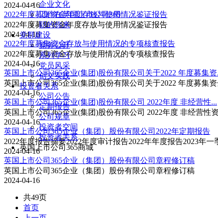
企业文化
2024-04-16
工作在英国上市公司365
2022年度募集资金年度存放与使用情况鉴证报告
职的你来
2022年度募集资金年度存放与使用情况鉴证报告
2024-04-16
党群建设
2022年度募集资金存放与使用情况的专项核查报告
党务公开
2022年度募集资金存放与使用情况的专项核查报告
系列学习
2024-04-16
党员风采
英国上市公司365企业(集团)股份有限公司关于2022 年度募集资..
创文实践
英国上市公司365企业(集团)股份有限公司关于2022 年度募
投资者关系
2024-04-16
公司公告
英国上市公司365企业(集团)股份有限公司 2022年度 非经营性...
定期报告
英国上市公司365企业(集团)股份有限公司 2022年度 非经
公司规章
2024-04-16
投资者空间
英国上市公司365企业（集团）股份有限公司2022年定期报告
投资者关系
2022年度报告摘要2022年度审计报告2022年年度报告2023年
英国上市公司365商城
2024-04-16
英国上市公司365企业（集团）股份有限公司章程修订稿
英国上市公司365企业（集团）股份有限公司章程修订稿
2024-04-16
共49页
首页
上一页