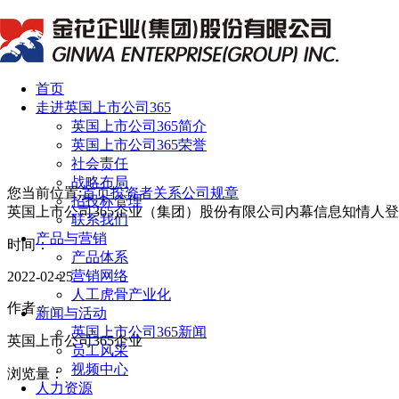
首页
走进英国上市公司365
英国上市公司365简介
英国上市公司365荣誉
社会责任
战略布局
您当前位置:
首页
投资者关系
公司规章
招投标管理
英国上市公司365企业（集团）股份有限公司内幕信息知情人登记制
联系我们
产品与营销
时间：
产品体系
营销网络
2022-02-25
人工虎骨产业化
作者：
新闻与活动
英国上市公司365新闻
英国上市公司365企业
员工风采
视频中心
浏览量：
人力资源