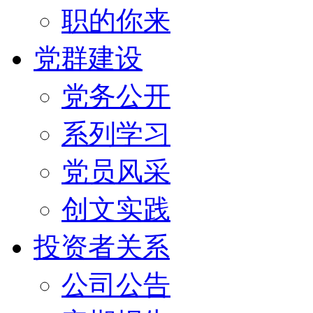
职的你来
党群建设
党务公开
系列学习
党员风采
创文实践
投资者关系
公司公告