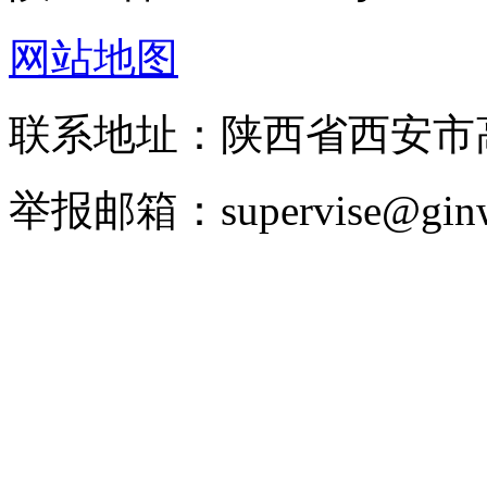
网站地图
联系地址：陕西省西安市高
举报邮箱：supervise@ginw