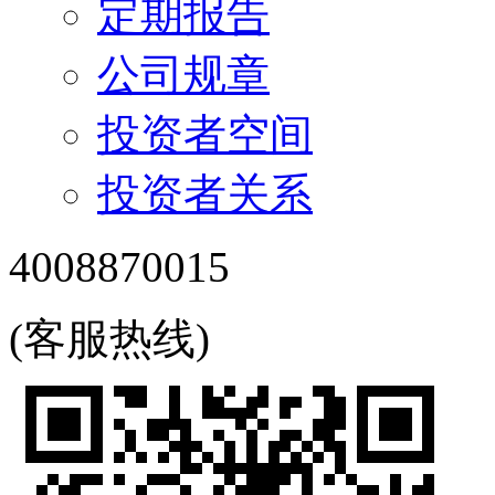
定期报告
公司规章
投资者空间
投资者关系
4008870015
(客服热线)